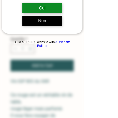
2023
Oui
Price
€12.90
Non
Sales Tax Included
|
LIVRAISON
Quantity
*
Build a FREE AI website with
AI Website
Builder
Add to Cart
Vin IGP BIO du VAR
Ce rouge est un véritable
vin de
table
,
rouge
léger
mais
parfumé.
Il vous fera
voyager
de