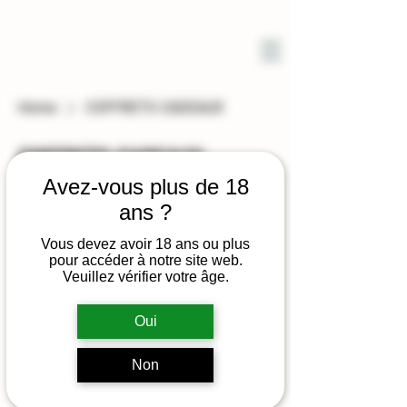
DOMAINE
SOLIGNAC
Home
COFFRETS CADEAUX
COFFRETS CADEAUX
Avez-vous plus de 18
0 products
ans ?
Vous devez avoir 18 ans ou plus
pour accéder à notre site web.
Veuillez vérifier votre âge.
No products here yet...
Oui
In the meantime, you can choose a
Non
different category to continue
shopping.