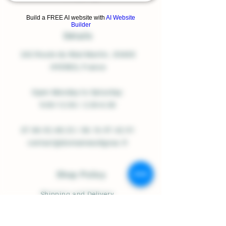
Build a FREE AI website with
AI Website
Builder
Détails
242 Route du Réal Martin
, 83400
HYERES, France
Open Monday to Saturday:
9:00-12:30 / 2:30-6:30
07.84.92.48.23
/
06.16.97.42.91
contact@domainesolignac.fr
Shop Policy
Shipping and Delivery
Terms and Conditions
Legal notices