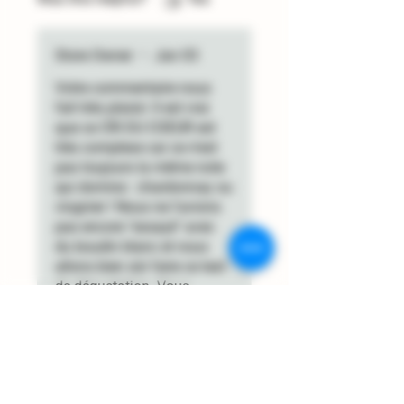
Store Owner
•
Jan 03
Votre commentaire nous
fait très plaisir. Il est vrai
que ce CRI DU COEUR est
très complexe car ce n'est
pas toujours la même note
qui domine : chardonnay ou
viognier ! Nous ne l'avions
pas encore "essayé" avec
du boudin blanc et nous
allons bien sûr faire ce test
de dégustation. Vous
remerciant d'avoir pris la
peine de nous faire part de
vos émotions dégustatives,
Nous vous souhaitons une
Belle et Heureuse Nouvelle