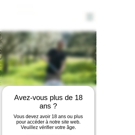
DOMAINE
SOLIGNAC
VISITE du DOMAINE avec
Avez-vous plus de 18
DEGUSTATION VIN et HUILE
ans ?
d'OLIVE BIO
Vous devez avoir 18 ans ou plus
pour accéder à notre site web.
Thu, Aug 21
  |  
Hyères
Veuillez vérifier votre âge.