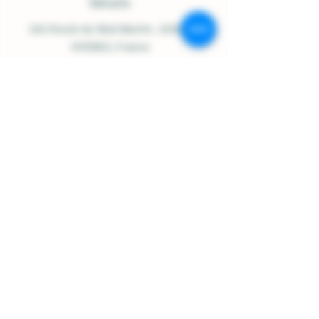
Détails
242 Route du Réal Martin
, 83400
HYERES, France
Open Monday to Saturday:
9:00-12:30 / 2:30-6:30
07.84.92.48.23
/
06.16.97.42.91
contact@domainesolignac.fr
Shop Policy
Shipping and Delivery
Terms and Conditions
Legal notices
Cookie Policy