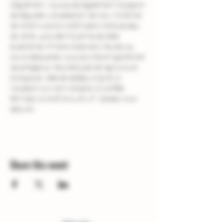
d'agrément. Vous aurez également l'occasion 
de déguster une sélection de nos vins BIO et 
de notre huile d'olive BIO dans notre caveau 
de vente. La durée moyenne de cette 
expérience immersive est de 2 heures, au 
cours desquelles vous pourrez en apprendre 
davantage sur les pratiques de l'agriculture 
biologique. Idée de cadeau original  à 
l'occasion d'un anniversaire, d'une fête 
familiale, d'une EVG ou EVJF : laissez-vous 
séduire !
Share this event