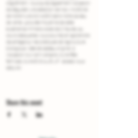
d'agrément. Vous aurez également l'occasion 
de déguster une sélection de nos vins BIO et 
de notre huile d'olive BIO dans notre caveau 
de vente. La durée moyenne de cette 
expérience immersive est de 2 heures, au 
cours desquelles vous pourrez en apprendre 
davantage sur les pratiques de l'agriculture 
biologique. Idée de cadeau original  à 
l'occasion d'un anniversaire, d'une fête 
familiale, d'une EVG ou EVJF : laissez-vous 
séduire !
Share this event