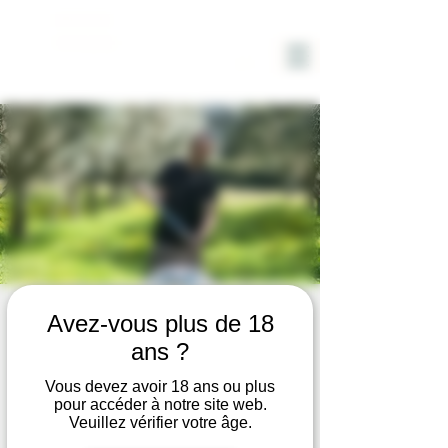
DOMAINE
SOLIGNAC
VISITE du DOMAINE avec
Avez-vous plus de 18
DEGUSTATION VIN et HUILE
ans ?
d'OLIVE BIO
Vous devez avoir 18 ans ou plus
pour accéder à notre site web.
Thu, Jul 31
  |  
Hyères
Veuillez vérifier votre âge.