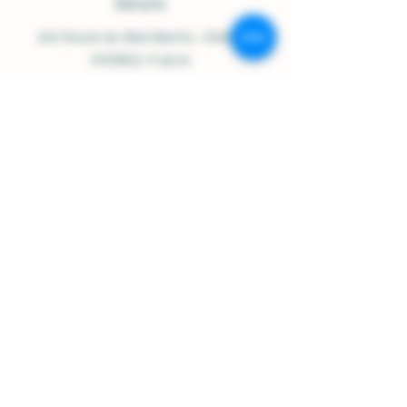
Détails
242 Route du Réal Martin
, 83400
HYERES, France
Open Monday to Saturday:
9:00-12:30 / 2:30-6:30
07.84.92.48.23
/
06.16.97.42.91
contact@domainesolignac.fr
Shop Policy
Shipping and Delivery
Terms and Conditions
Legal notices
Cookie Policy