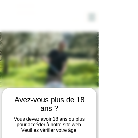
DOMAINE
SOLIGNAC
VISITE du DOMAINE avec
Avez-vous plus de 18
DEGUSTATION VIN et HUILE
ans ?
d'OLIVE BIO
Vous devez avoir 18 ans ou plus
pour accéder à notre site web.
Thu, Jul 31
  |  
Hyères
Veuillez vérifier votre âge.