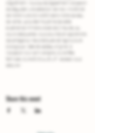
d'agrément. Vous aurez également l'occasion 
de déguster une sélection de nos vins BIO et 
de notre huile d'olive BIO dans notre caveau 
de vente. La durée moyenne de cette 
expérience immersive est de 2 heures, au 
cours desquelles vous pourrez en apprendre 
davantage sur les pratiques de l'agriculture 
biologique. Idée de cadeau original  à 
l'occasion d'un anniversaire, d'une fête 
familiale, d'une EVG ou EVJF : laissez-vous 
séduire !
Share this event