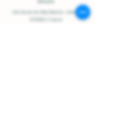
Détails
242 Route du Réal Martin
, 83400
HYERES, France
Open Monday to Saturday:
9:00-12:30 / 2:30-6:30
07.84.92.48.23
/
06.16.97.42.91
contact@domainesolignac.fr
Shop Policy
Shipping and Delivery
Terms and Conditions
Legal notices
Cookie Policy