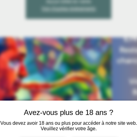
Aucun billet en vente
Voir d'autres événements
Avez-vous plus de 18 ans ?
Vous devez avoir 18 ans ou plus pour accéder à notre site web.
Veuillez vérifier votre âge.