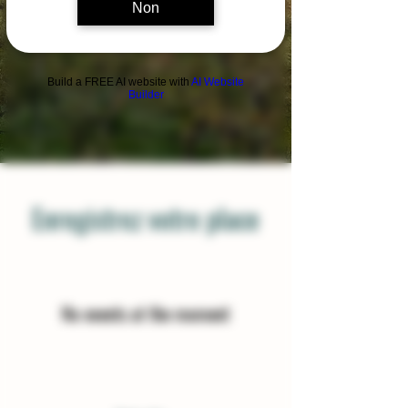
Non
Build a FREE AI website with
AI Website
Builder
Enregistrez votre place
No events at the moment