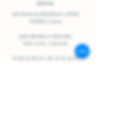
Détails
242 Route du Réal Martin
, 83400
HYERES, France
Open Monday to Saturday:
9:00-12:30 / 2:30-6:30
07.84.92.48.23
/
06.16.97.42.91
contact@domainesolignac.fr
Shop Policy
Shipping and Delivery
Terms and Conditions
Legal notices
Cookie Policy