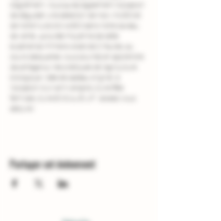
d'agrément. Vous aurez également l'occasion 
de déguster une sélection de nos vins BIO et 
de notre huile d'olive BIO dans notre caveau 
de vente. La durée moyenne de cette 
expérience immersive est de 2 heures, au 
cours desquelles vous pourrez en apprendre 
davantage sur les pratiques de l'agriculture 
biologique. Idée de cadeau original  à 
l'occasion d'un anniversaire, d'une fête 
familiale, d'une EVG ou EVJF : laissez-vous 
séduire !
Partager cet événement