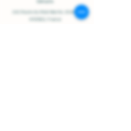
Détails
242 Route du Réal Martin
, 83400
HYERES, France
Ouvert du Lundi au Samedi :
9h00-12h30 / 14h30-18h00
07.84.92.48.23
/
contact@domainesolignac.fr
Politique de boutique
Expédition et livraison
Termes et conditions
Mentions légales
Politique de cookies