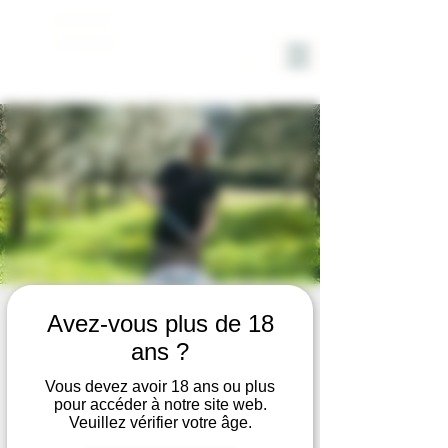
DOMAINE
SOLIGNAC
VISITE du DOMAINE avec
Avez-vous plus de 18
DEGUSTATION VIN et HUILE
ans ?
d'OLIVE BIO
Vous devez avoir 18 ans ou plus
pour accéder à notre site web.
ven. 11 juil.
  |  
Hyères
Veuillez vérifier votre âge.