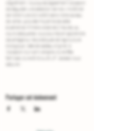
d'agrément. Vous aurez également l'occasion 
de déguster une sélection de nos vins BIO et 
de notre huile d'olive BIO dans notre caveau 
de vente. La durée moyenne de cette 
expérience immersive est de 2 heures, au 
cours desquelles vous pourrez en apprendre 
davantage sur les pratiques de l'agriculture 
biologique. Idée de cadeau original  à 
l'occasion d'un anniversaire, d'une fête 
familiale, d'une EVG ou EVJF : laissez-vous 
séduire !
Partager cet événement