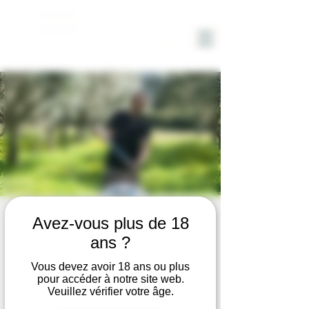
DOMAINE
SOLIGNAC
VISITE du DOMAINE avec
Avez-vous plus de 18
DEGUSTATION VIN et HUILE
ans ?
d'OLIVE BIO
Vous devez avoir 18 ans ou plus
pour accéder à notre site web.
ven. 04 juil.
  |  
Hyères
Veuillez vérifier votre âge.