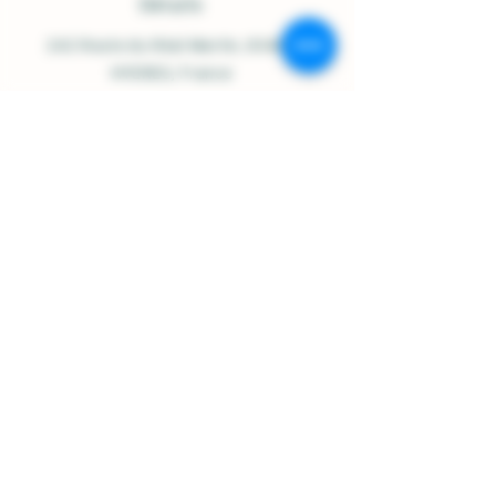
Détails
242 Route du Réal Martin
, 83400
HYERES, France
Ouvert du Lundi au Samedi :
9h00-12h30 / 14h30-18h00
07.84.92.48.23
/
contact@domainesolignac.fr
Politique de boutique
Expédition et livraison
Termes et conditions
Mentions légales
Politique de cookies