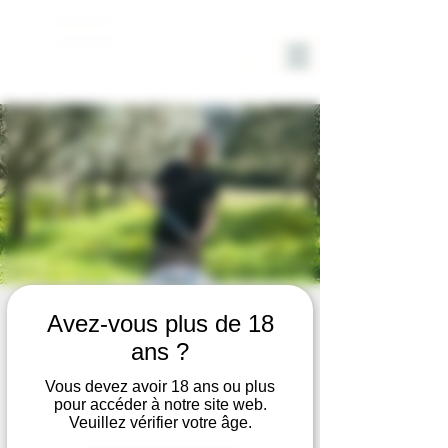
DOMAINE
SOLIGNAC
VISITE du DOMAINE avec
Avez-vous plus de 18
DEGUSTATION VIN et HUILE
ans ?
d'OLIVE BIO
Vous devez avoir 18 ans ou plus
pour accéder à notre site web.
jeu. 03 juil.
  |  
Hyères
Veuillez vérifier votre âge.