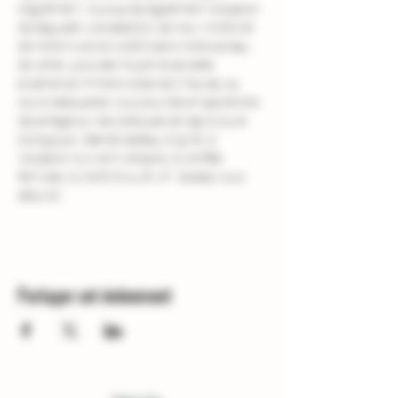
d'agrément. Vous aurez également l'occasion 
de déguster une sélection de nos vins BIO et 
de notre huile d'olive BIO dans notre caveau 
de vente. La durée moyenne de cette 
expérience immersive est de 2 heures, au 
cours desquelles vous pourrez en apprendre 
davantage sur les pratiques de l'agriculture 
biologique. Idée de cadeau original  à 
l'occasion d'un anniversaire, d'une fête 
familiale, d'une EVG ou EVJF : laissez-vous 
séduire !
Partager cet événement