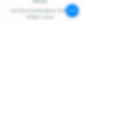
Détails
242 Route du Réal Martin
, 83400
HYERES, France
Ouvert du Lundi au Samedi :
9h00-12h30 / 14h30-18h00
07.84.92.48.23
/
contact@domainesolignac.fr
Politique de boutique
Expédition et livraison
Termes et conditions
Mentions légales
Politique de cookies