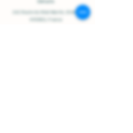
Détails
242 Route du Réal Martin
, 83400
HYERES, France
Ouvert du Lundi au Samedi :
9h00-12h30 / 14h30-18h00
07.84.92.48.23
/
contact@domainesolignac.fr
Politique de boutique
Expédition et livraison
Termes et conditions
Mentions légales
Politique de cookies