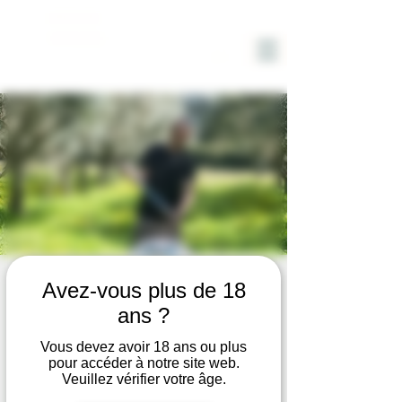
DOMAINE
SOLIGNAC
VISITE du DOMAINE avec
Avez-vous plus de 18
DEGUSTATION VIN et HUILE
ans ?
d'OLIVE BIO
Vous devez avoir 18 ans ou plus
pour accéder à notre site web.
ven. 27 juin
  |  
Hyères
Veuillez vérifier votre âge.