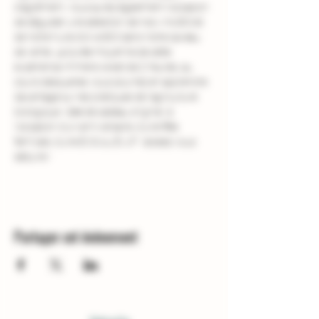
d'agrément. Vous aurez également l'occasion 
de déguster une sélection de nos vins BIO et 
de notre huile d'olive BIO dans notre caveau 
de vente. La durée moyenne de cette 
expérience immersive est de 2 heures, au 
cours desquelles vous pourrez en apprendre 
davantage sur les pratiques de l'agriculture 
biologique. Idée de cadeau original  à 
l'occasion d'un anniversaire, d'une fête 
familiale, d'une EVG ou EVJF : laissez-vous 
séduire !
Partager cet événement