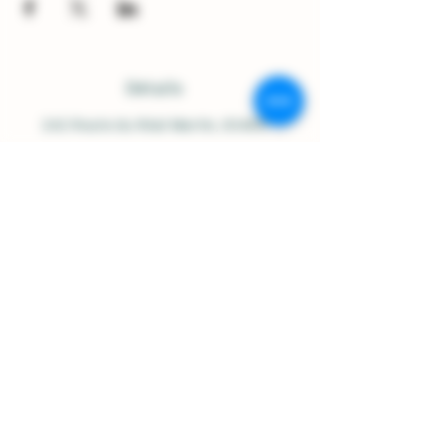
Détails
242 Route du Réal Martin
, 83400
HYERES, France
Ouvert du Lundi au Samedi :
9h00-12h30 / 14h30-18h00
07.84.92.48.23
/
contact@domainesolignac.fr
Politique de boutique
Expédition et livraison
Termes et conditions