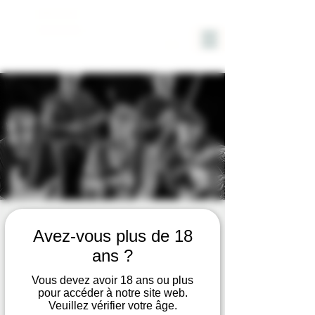
DOMAINE
SOLIGNAC
SOIREE CONCERT FIVE
Avez-vous plus de 18
BLUES MEN - Samedi 30
ans ?
AOUT
Vous devez avoir 18 ans ou plus
pour accéder à notre site web.
sam. 30 août
  |  
Hyères
Veuillez vérifier votre âge.