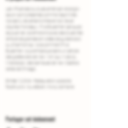
Les influences du blues américain et anglo-
saxon sont présentes comme l’esprit très 
rockabilly de certains titres et rock texan 
d’autres morceaux. Five Bluesmen sait aussi 
se jouer de vos émotions avec des blues très 
lents et de grandes envolées de guitare solo 
ou d’harmonica. Voilà comment Five 
Bluesmen vous embarque dans un périple 
des gratte-ciels de New York aux rives du 
Mississippi, des banlieues de New Castle à 
celles de Chicago.
Entrée 12,00 € - Restauration possible 
foodtrucks - buvette et vins du domaine 
Partager cet événement