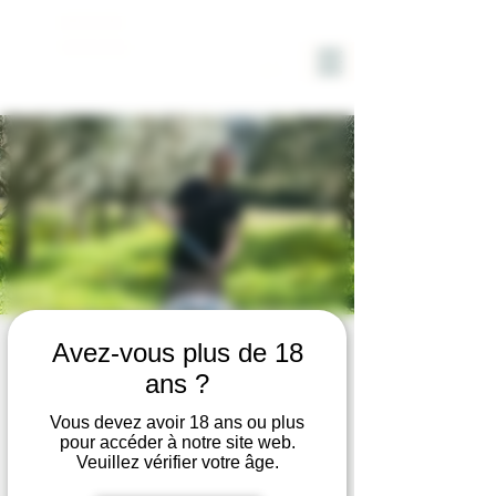
DOMAINE
SOLIGNAC
DECOUVERTE DU DOMAINE
Avez-vous plus de 18
ans ?
SOLIGNAC
Vous devez avoir 18 ans ou plus
jeu. 26 juin
  |  
Hyères
pour accéder à notre site web.
Veuillez vérifier votre âge.
Visite du vignoble et de l'oliveraie avec
dégustation vin et huile d'olive