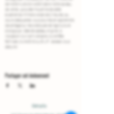
de notre huile d'olive BIO dans notre caveau 
de vente. La durée moyenne de cette 
expérience immersive est de 2 heures, au 
cours desquelles vous pourrez en apprendre 
davantage sur les pratiques de l'agriculture 
biologique. Idée de cadeau original  à 
l'occasion d'un anniversaire, d'une fête 
familiale, d'une EVG ou EVJF : laissez-vous 
séduire !
Partager cet événement
Détails