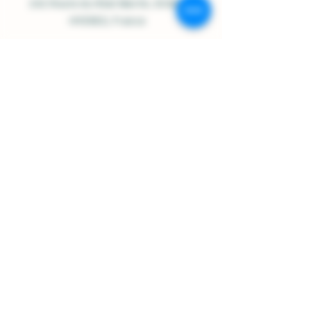
242 Route du Réal Martin
, 83400
HYERES, France
Ouvert du Lundi au Samedi :
9h00-12h30 / 14h30-18h00
07.84.92.48.23
/
contact@domainesolignac.fr
Politique de boutique
Expédition et livraison
Termes et conditions
Mentions légales
Politique de cookies