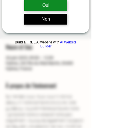
Oui
Aucun billet en vente
Non
Voir d'autres événements
Build a FREE AI website with
AI Website
Heure et lieu
Builder
26 juin 2025, 09:00 – 12:00
Hyères, 242 Rte du Réal Martin, 83400
Hyères, France
À propos de l'événement
Sur rendez-vous, nous vous invitons à 
découvrir notre domaine lors d'une visite 
guidée qui vous emmènera à travers notre 
vignoble et notre oliveraie et notre parc 
d'agrément. Vous aurez également l'occasion 
de déguster une sélection de nos vins BIO et 